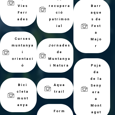
Vies
recupera
Barr
Ferr
ció
aque
ades
patrimon
s de
ial
Fest
a
Curses
Majo
muntanya
Jornades
r
i
de
orientaci
Muntanya
ó
i Natura
Puja
da
de la
Bici
Aqua
Seny
cleta
trail
era
munt
a
anya
Mont
Form
agut