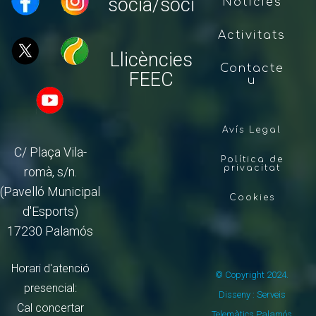
sòcia/soci
Notícies
Activitats
Llicències
Contacte
FEEC
u
Avís Legal
C/ Plaça Vila-
Política de
privacitat
romà, s/n.
(Pavelló Municipal
Cookies
d'Esports)
17230 Palamós
Horari d'atenció
© Copyright 2024.
presencial:
Disseny : Serveis
Cal concertar
Telemàtics Palamós