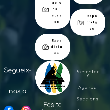
acio
ns -
curs
Repo
os
rtatg
es
Expe
dicio
ns
Segueix-
Presentac
ió
Agenda
nos a
Seccions
Fes-te