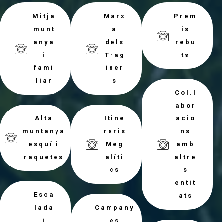
Mitja
Marx
Prem
munt
a
is
anya
dels
rebu
i
Trag
ts
fami
iner
liar
s
Col.l
abor
Alta
Itine
acio
muntanya
raris
ns
esquí i
Meg
amb
raquetes
alíti
altre
cs
s
entit
Esca
ats
lada
Campany
i
es