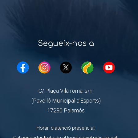
Segueix-nos a
C/ Plaça Vila-romà, s/n.
(Pavelló Municipal d'Esports)
17230 Palamós
Horari d'atenció presencial:
Cal concertar trobada al local social prèviament.