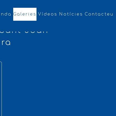
enda
Galeries
Vídeos
Notícies
Contacteu
 Sant Joan
ura