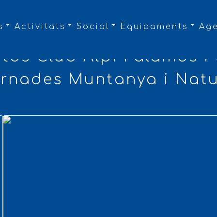
s
Activitats
Social
Equipaments
Ag
otos Club Alpí Palamós i
rnades Muntanya i Nat