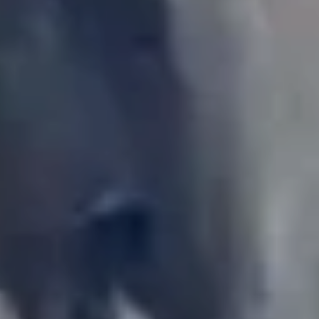
Club Alpí Palamós
i Sant Joan