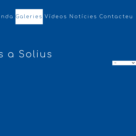
enda
Galeries
Vídeos
Notícies
Contacteu
s a Solius