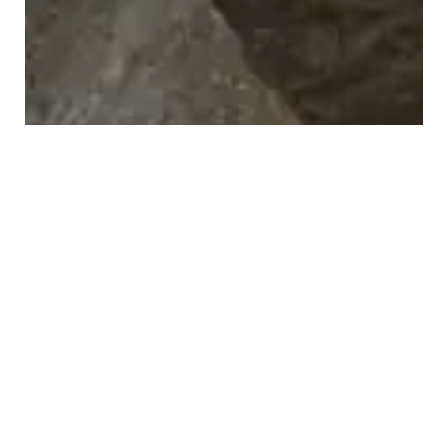
Després de 3 setmanes de fer-
nos la guitza amb el temps,
arribà el cap de setmana del 18-
20 juliol. Amb moltes dificultats
amb la reserva al refugi de La
Renclusa, donat que aquell cap